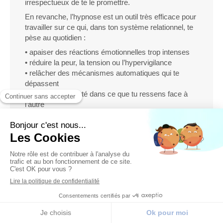
irrespectueux de te le promettre.
En revanche, l’hypnose est un outil très efficace pour
travailler sur ce qui, dans ton système relationnel, te
pèse au quotidien :
• apaiser des réactions émotionnelles trop intenses
• réduire la peur, la tension ou l’hypervigilance
• relâcher des mécanismes automatiques qui te
dépassent
• mettre de la clarté dans ce que tu ressens face à
l’autre
Ton système d’attachement vit dans ton inconscient :
c’est là que naissent tes réflexes, tes élans, tes
protections et parfois tes blocages.
L’hypnose permet d’agir précisément à cet endroit —
non pas pour tout changer, mais pour t’aider à
respirer à l’intérieur de toi, à ressentir plus de calme
et à prendre plus de recul.
Concrètement, tu vas :
➡️ mieux comprendre ce qui s’active en toi
➡️ réagir avec moins d’intensité dans les moments